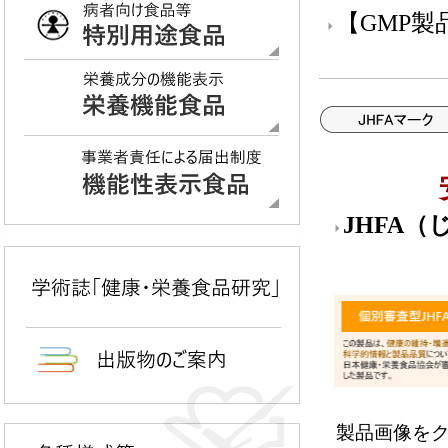
【GMP
JHFA
製品画像を