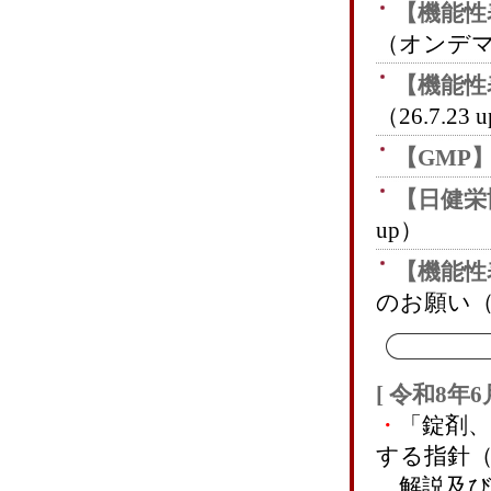
【機能性
（オンデ
【機能性
（26.7.23 
【GMP
【日健栄
up）
【機能性
のお願い
（
【機能性
（26.6.1 u
[ 令和8年6月
【食品保
・
「錠剤、
のご案内
（
する指針
解説及び
【機能性