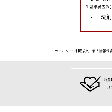
開催のご
生基準審査課
【特別用
「錠剤
普及」に
る指針
解説及
【日健栄
品衛生基
～調査結
ご案内～
（
（別添
ホームページ利用規約
|
個人情報保
【特別用
(GMP
策定につ
（令和8
【日健栄
【参考
査を実施
（
び品質
（令和8
【機能性
手引書20
（別添
（GM
【日健栄
（令和8