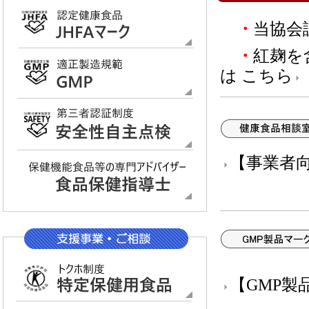
・
当協会
・
紅麹を
は
こちら
【事業者
【GMP製