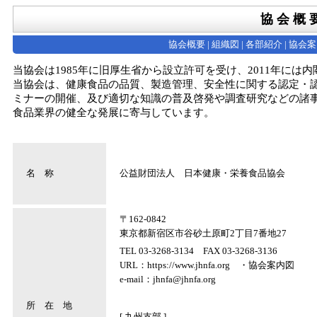
協 会 概 
協会概要
|
組織図
|
各部紹介
|
協会案
当協会は1985年に旧厚生省から設立許可を受け、2011年に
当協会は、健康食品の品質、製造管理、安全性に関する認定・
ミナーの開催、及び適切な知識の普及啓発や調査研究などの諸
食品業界の健全な発展に寄与しています。
名 称
公益財団法人 日本健康・栄養食品協会
〒162-0842
東京都新宿区市谷砂土原町2丁目7番地27
TEL 03-3268-3134 FAX 03-3268-3136
URL：
https://www.jhnfa.org
・
協会案内図
e-mail：
jhnfa@jhnfa.org
所 在 地
[ 九州支部 ]