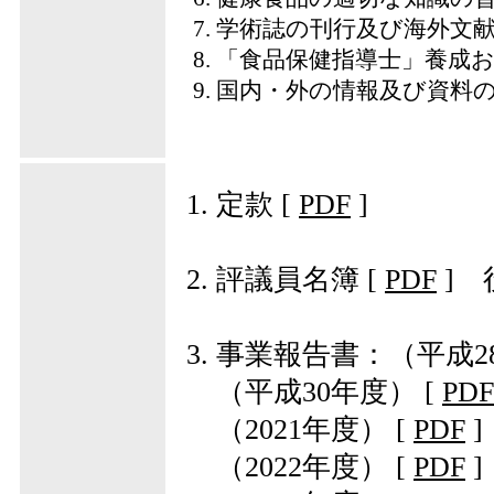
学術誌の刊行及び海外文
「食品保健指導士」養成
国内・外の情報及び資料
定款
[
PDF
]
評議員名簿
[
PDF
]
役
事業報告書：
（平成2
（平成30年度）
[
PDF
（2021年度）
[
PDF
]
（2022年度）
[
PDF
]