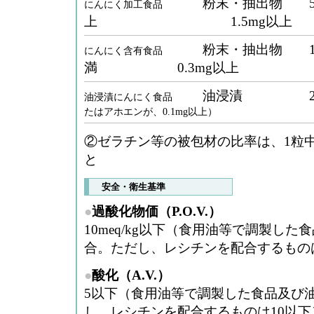
粉末・抽出物 5
にんにく加工食品
上 1.5mg以上
粉末・抽出物 10％
にんにく含有食品
満 0.3mg以上
油浸漬 2
油浸漬にんにく食品
たはアホエンが、0.1mg以上）
②ゼラチン等の被包材の比率は、1粒中
と
安全・衛生基準
●
過酸化物価（P.O.V.）
10meq/kg以下（食用油等で調製し
合。ただし、レシチンを配合するものは
●
酸化（A.V.）
5以下（食用油等で調製した食品及び
し、レシチンを配合するものは10以下