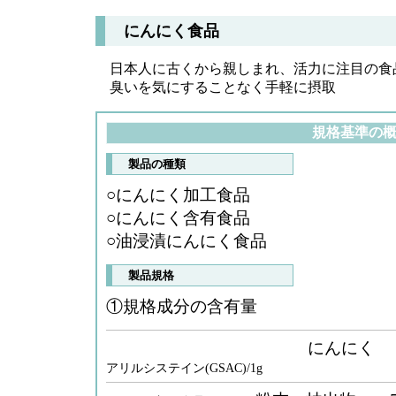
にんにく食品
日本人に古くから親しまれ、活力に注目の食
臭いを気にすることなく手軽に摂取
規格基準の
製品の種類
○にんにく加工食品
○にんにく含有食品
○油浸漬にんにく食品
製品規格
①規格成分の含有量
にん
アリルシステイン(GSAC)/1g