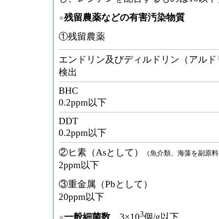
●
残留農薬などの有害汚染物質
①残留農薬
エンドリン及びディルドリン（
検出
B
0.2ppm以下
D
0.2ppm以下
②ヒ素（Asとして）
（魚介類、海藻を副原料と
2ppm以下
③重金属（P
20ppm以下
3
●
一般細菌数
3×10
個/g以下